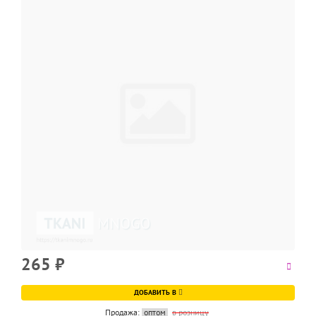
265
₽
ДОБАВИТЬ В
Продажа:
оптом
в розницу