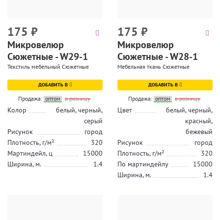
175
₽
175
₽
Микровелюр
Микровелюр
Сюжетные - W29-1
Сюжетные - W28-1
Текстиль мебельный Сюжетные
Мебельная ткань Сюжетные
ДОБАВИТЬ В
ДОБАВИТЬ В
Продажа:
оптом
в розницу
Продажа:
оптом
в розницу
Колор
белый, черный,
Цвет
белый, черный,
серый
красный,
Рисунок
город
бежевый
Плотность, г/м²
320
Рисунок
город
Мартиндейл, ц
15000
Плотность, г/м²
320
Ширина, м.
1.4
По мартиндейлу
15000
Ширина, м.
1.4