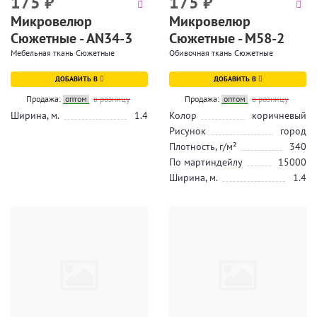
175
₽
175
₽
Микровелюр
Микровелюр
Сюжетные - AN34-3
Сюжетные - М58-2
Мебельная ткань Сюжетные
Обивочная ткань Сюжетные
ДОБАВИТЬ В
ДОБАВИТЬ В
Продажа:
оптом
в розницу
Продажа:
оптом
в розницу
Ширина, м.
1.4
Колор
коричневый
Рисунок
город
Плотность, г/м²
340
По мартиндейлу
15000
Ширина, м.
1.4