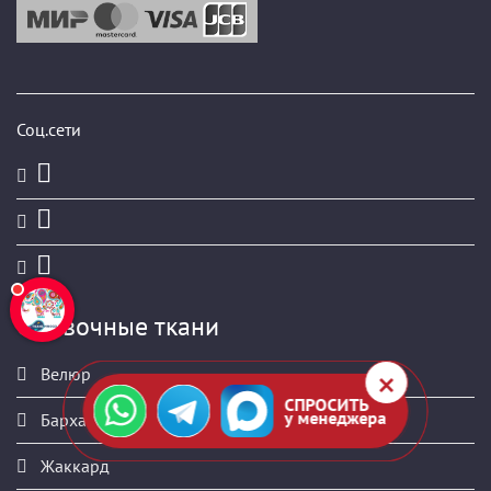
Соц.сети
Обивочные ткани
Велюр
СПРОСИТЬ
у менеджера
Бархат
Жаккард