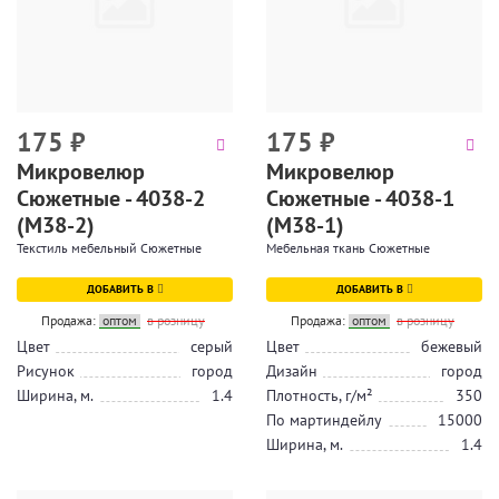
175
₽
175
₽
Микровелюр
Микровелюр
Сюжетные - 4038-2
Сюжетные - 4038-1
(М38-2)
(М38-1)
Текстиль мебельный Сюжетные
Мебельная ткань Сюжетные
ДОБАВИТЬ В
ДОБАВИТЬ В
Продажа:
оптом
в розницу
Продажа:
оптом
в розницу
Цвет
серый
Цвет
бежевый
Рисунок
город
Дизайн
город
Ширина, м.
1.4
Плотность, г/м²
350
По мартиндейлу
15000
Ширина, м.
1.4