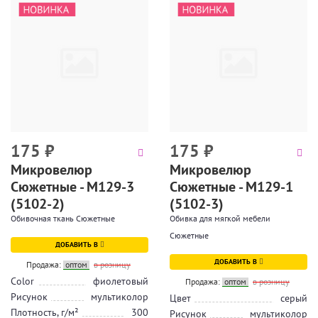
175
₽
175
₽
Микровелюр
Микровелюр
Сюжетные - М129-3
Сюжетные - М129-1
(5102-2)
(5102-3)
Обивочная ткань Сюжетные
Обивка для мягкой мебели
Сюжетные
ДОБАВИТЬ В
ДОБАВИТЬ В
Продажа:
оптом
в розницу
Color
фиолетовый
Продажа:
оптом
в розницу
Рисунок
мультиколор
Цвет
серый
Плотность, г/м²
300
Рисунок
мультиколор