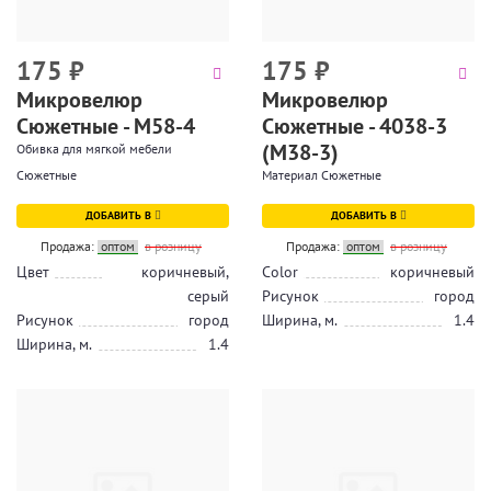
175
₽
175
₽
Микровелюр
Микровелюр
Сюжетные - М58-4
Сюжетные - 4038-3
(М38-3)
Обивка для мягкой мебели
Сюжетные
Материал Сюжетные
ДОБАВИТЬ В
ДОБАВИТЬ В
Продажа:
оптом
в розницу
Продажа:
оптом
в розницу
Цвет
коричневый,
Color
коричневый
серый
Рисунок
город
Рисунок
город
Ширина, м.
1.4
Ширина, м.
1.4