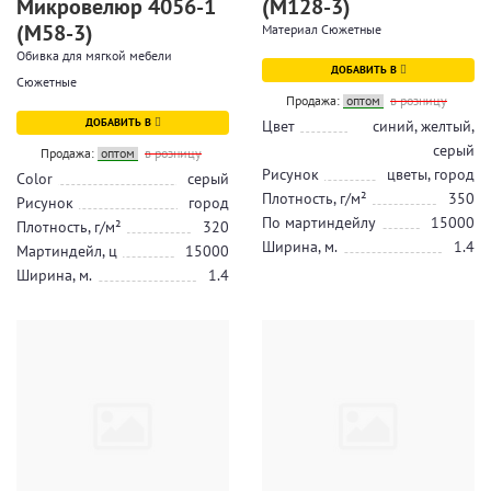
Микровелюр 4056-1
(М128-3)
(М58-3)
Материал Сюжетные
Обивка для мягкой мебели
ДОБАВИТЬ В
Сюжетные
Продажа:
оптом
в розницу
ДОБАВИТЬ В
Цвет
синий, желтый,
серый
Продажа:
оптом
в розницу
Рисунок
цветы, город
Color
серый
Плотность, г/м²
350
Рисунок
город
По мартиндейлу
15000
Плотность, г/м²
320
Ширина, м.
1.4
Мартиндейл, ц
15000
Ширина, м.
1.4