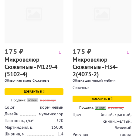
175
₽
175
₽
Микровелюр
Микровелюр
Сюжетные - М129-4
Сюжетные - Н34-
(5102-4)
2(4075-2)
Обивочная ткань Сюжетные
Обивка для мягкой мебели
Сюжетные
ДОБАВИТЬ В
ДОБАВИТЬ В
Продажа:
оптом
в розницу
Color
коричневый
Продажа:
оптом
в розницу
Дизайн
мультиколор
Цвет
белый, красный,
Плотность, г/м²
320
синий, желтый,
Мартиндейл, ц
15000
бежевый
Ширина, м.
1.4
Рисунок
город