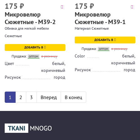
175
₽
175
₽
Микровелюр
Микровелюр
Сюжетные - M39-2
Сюжетные - M39-1
Обивка для мягкой мебели
Материал Сюжетные
Сюжетные
ДОБАВИТЬ В
ДОБАВИТЬ В
Продажа:
оптом
в розницу
Color
белый,
Продажа:
оптом
в розницу
коричневый
Цвет
белый,
Рисунок
город
коричневый
Рисунок
город
1
2
3
Вперед
В конец