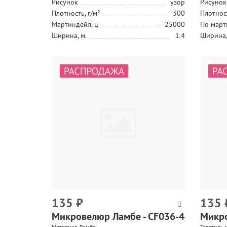
Рисунок
узор
Рисунок
Плотность, г/м²
300
Плотност
Мартиндейл, ц
25000
По март
Ширина, м.
1.4
Ширина,
135
₽
135
Микровелюр Ламбе - CF036-4
Микро
Материал Ламбе
Текстиль