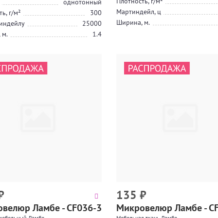
Плотность, г/м²
однотонный
Мартиндейл, ц
ь, г/м²
300
Ширина, м.
индейлу
25000
 м.
1.4
₽
135
₽
велюр Ламбе - CF036-3
Микровелюр Ламбе - C
 мебельный Ламбе
Мебельная ткань Ламбе