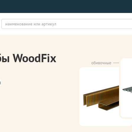
бы WoodFix
м