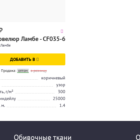
₽
велюр Ламбе - CF035-6
 Ламбе
ДОБАВИТЬ В
Продажа:
оптом
в розницу
коричневый
узор
ь, г/м²
300
индейлу
25000
 м.
1.4
Обивочные ткани
О