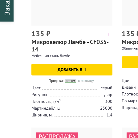
135
₽
135
Микровелюр Ламбе - CF035-
Микро
14
Обивочна
Мебельная ткань Ламбе
ДОБАВИТЬ В
Цвет
Продажа:
оптом
в розницу
Дизайн
Цвет
серый
Плотност
Рисунок
узор
По март
Плотность, г/м²
300
Ширина,
Мартиндейл, ц
25000
Ширина, м.
1.4