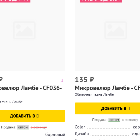
₽
135
₽
велюр Ламбе - CF036-
Микровелюр Ламбе - C
Обивочная ткань Ламбе
я ткань Ламбе
ДОБАВИТЬ В
ДОБАВИТЬ В
Продажа:
оптом
в розницу
Color
кор
Продажа:
оптом
в розницу
Дизайн
одн
бордовый