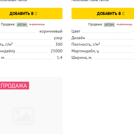
ДОБАВИТЬ В
ДОБАВИТЬ В
Продажа:
оптом
в розницу
Продажа:
оптом
в розницу
коричневый
Цвет
узор
Дизайн
ь, г/м²
300
Плотность, г/м²
индейлу
25000
Мартиндейл, ц
 м.
1.4
Ширина, м.