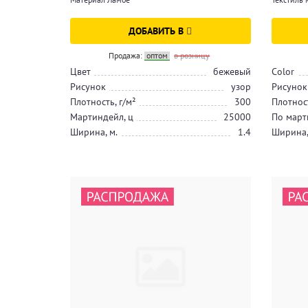
ДОБАВИТЬ В
Продажа:
оптом
в розницу
Цвет
бежевый
Color
Рисунок
узор
Рисунок
Плотность, г/м²
300
Плотност
Мартиндейл, ц
25000
По март
Ширина, м.
1.4
Ширина,