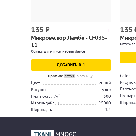
135
₽
135
Микровелюр Ламбе - CF035-
Микро
11
Материал
Обивка для мягкой мебели Ламбе
ДОБАВИТЬ В
Color
Продажа:
оптом
в розницу
Рисунок
Цвет
синий
Плотност
Рисунок
узор
По март
Плотность, г/м²
300
Ширина,
Мартиндейл, ц
25000
Ширина, м.
1.4