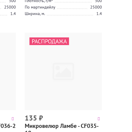
300
Плотность, г/м²
300
25000
По мартиндейлу
25000
1.4
Ширина, м.
1.4
135
₽
F036-2
Микровелюр Ламбе - CF035-