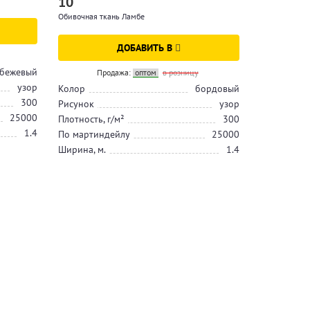
10
Обивочная ткань Ламбе
ДОБАВИТЬ В
бежевый
Продажа:
оптом
в розницу
узор
Колор
бордовый
300
Рисунок
узор
25000
Плотность, г/м²
300
1.4
По мартиндейлу
25000
Ширина, м.
1.4