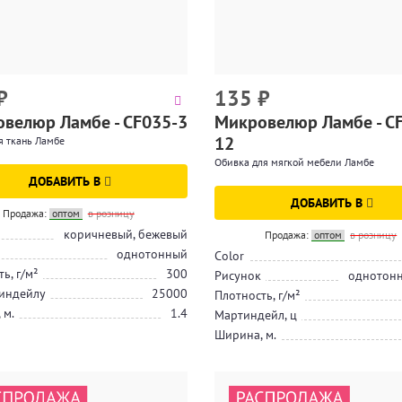
₽
135
₽
велюр Ламбе - CF035-3
Микровелюр Ламбе - C
12
я ткань Ламбе
Обивка для мягкой мебели Ламбе
ДОБАВИТЬ В
ДОБАВИТЬ В
Продажа:
оптом
в розницу
коричневый, бежевый
Продажа:
оптом
в розницу
однотонный
Color
ь, г/м²
300
Рисунок
однотонн
индейлу
25000
Плотность, г/м²
 м.
1.4
Мартиндейл, ц
Ширина, м.