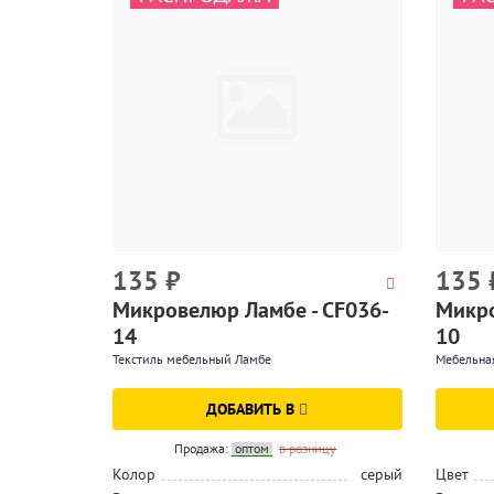
135
₽
135
Микровелюр Ламбе - CF036-
Микро
14
10
Текстиль мебельный Ламбе
Мебельна
ДОБАВИТЬ В
Продажа:
оптом
в розницу
Колор
серый
Цвет