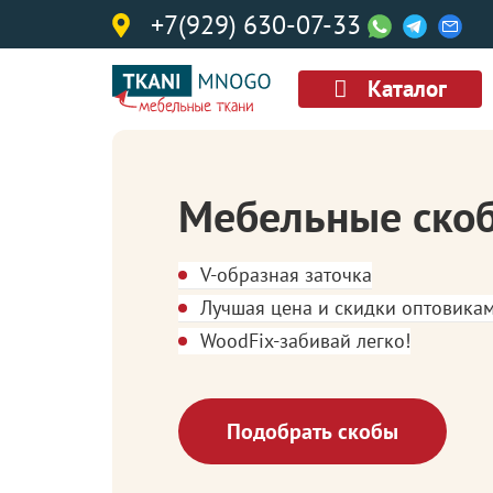
+7(929) 630-07-33
Каталог
Мебельные ско
V-образная заточка
Лучшая цена и скидки оптовика
WoodFix-забивай легко!
Подобрать скобы