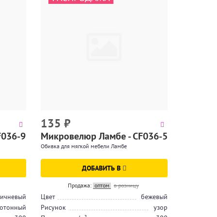
135
₽
F036-9
Микровелюр Ламбе - CF036-5
Обивка для мягкой мебели Ламбе
ДОБАВИТЬ В
Продажа:
оптом
в розницу
ичневый
Цвет
бежевый
отонный
Рисунок
узор