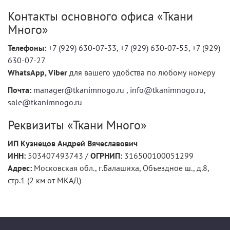
Контакты основного офиса «Ткани
Много»
Телефоны:
+7 (929) 630-07-33
,
+7 (929) 630-07-55
,
+7 (929)
630-07-27
WhatsApp, Viber
для вашего удобства по любому номеру
Почта:
manager@tkanimnogo.ru
,
info@tkanimnogo.ru
,
sale@tkanimnogo.ru
Реквизиты «Ткани Много»
ИП Кузнецов Андрей Вячеславович
ИНН:
503407493743 /
ОГРНИП:
316500100051299
Адрес:
Московская обл.
,
г.Балашиха
,
Объездное ш., д.8,
стр.1
(2 км от МКАД)