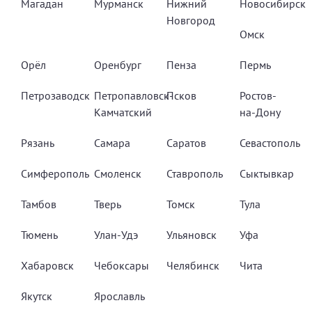
Магадан
Мурманск
Нижний
Новосибирск
Новгород
Омск
Орёл
Оренбург
Пенза
Пермь
Петрозаводск
Петропавловск-
Псков
Ростов-
Камчатский
на-Дону
Рязань
Самара
Саратов
Севастополь
Симферополь
Смоленск
Ставрополь
Сыктывкар
Тамбов
Тверь
Томск
Тула
Тюмень
Улан-Удэ
Ульяновск
Уфа
Хабаровск
Чебоксары
Челябинск
Чита
Якутск
Ярославль