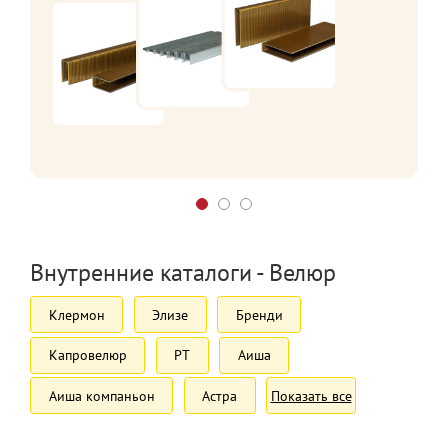
Внутренние каталоги - Велюр
Клермон
Элизе
Бренди
Капровелюр
РТ
Аиша
Аиша компаньон
Астра
Показать все