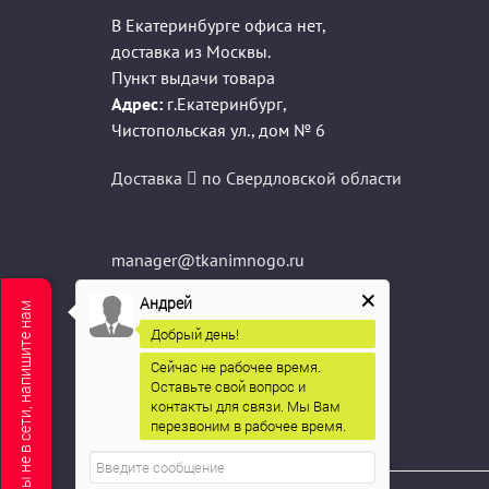
В Екатеринбурге офиса нет,
доставка из Москвы.
Пункт выдачи товара
Адрес:
г.Екатеринбург
,
Чистопольская ул., дом № 6
Доставка
по Свердловской области
manager@tkanimnogo.ru
info@tkanimnogo.ru
Андрей
Мы не в сети, напишите нам
sale@tkanimnogo.ru
Добрый день!
Сейчас не рабочее время.
Оставьте свой вопрос и
контакты для связи. Мы Вам
перезвоним в рабочее время.