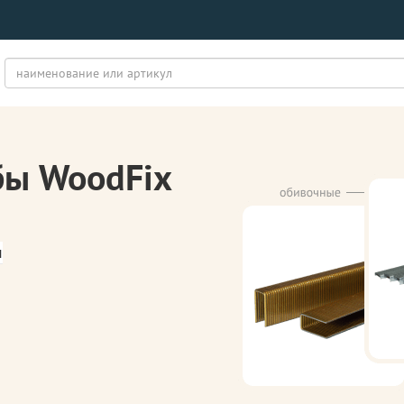
бы WoodFix
м