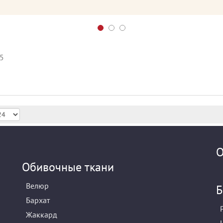
5
О
Обивочные ткани
Велюр
Б
Бархат
Жаккард