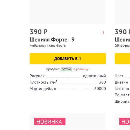
390
₽
390
Шенилл Форте - 9
Шенил
Мебельная ткань Форте
Обивочная
ДОБАВИТЬ В
Продажа:
оптом
в розницу
Рисунок
однотонный
Цвет
Плотность, г/м²
380
Дизайн
Мартиндейл, ц
60000
Плотност
По март
Ширина,