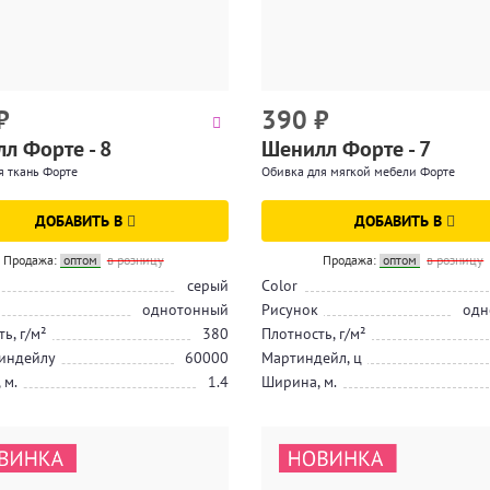
₽
390
₽
л Форте - 8
Шенилл Форте - 7
 ткань Форте
Обивка для мягкой мебели Форте
ДОБАВИТЬ В
ДОБАВИТЬ В
Продажа:
оптом
в розницу
Продажа:
оптом
в розницу
серый
Color
однотонный
Рисунок
одн
ь, г/м²
380
Плотность, г/м²
индейлу
60000
Мартиндейл, ц
 м.
1.4
Ширина, м.