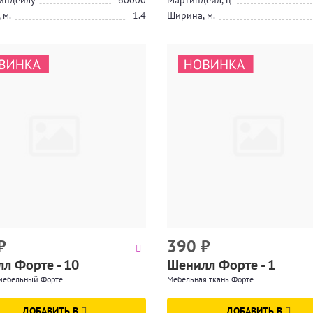
индейлу
60000
Мартиндейл, ц
 м.
1.4
Ширина, м.
₽
390
₽
л Форте - 10
Шенилл Форте - 1
 мебельный Форте
Мебельная ткань Форте
ДОБАВИТЬ В
ДОБАВИТЬ В