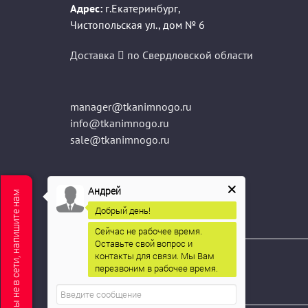
Адрес:
г.Екатеринбург
,
Чистопольская ул., дом № 6
Доставка
по Свердловской области
manager@tkanimnogo.ru
info@tkanimnogo.ru
sale@tkanimnogo.ru
Андрей
Мы не в сети, напишите нам
Добрый день!
Сейчас не рабочее время.
Оставьте свой вопрос и
контакты для связи. Мы Вам
Соц.сети
перезвоним в рабочее время.