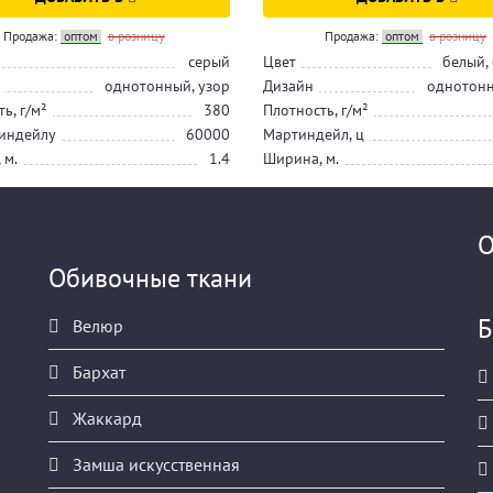
Продажа:
оптом
в розницу
Продажа:
оптом
в розницу
серый
Цвет
белый,
однотонный, узор
Дизайн
однотонн
ь, г/м²
380
Плотность, г/м²
индейлу
60000
Мартиндейл, ц
 м.
1.4
Ширина, м.
О
Обивочные ткани
Б
Велюр
Бархат
Жаккард
Замша искусственная