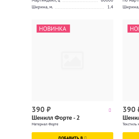
Мартиндейл, ц
60000
По март
Ширина, м.
1.4
Ширина,
390
₽
390
Шенилл Форте - 2
Шенил
Материал Форте
Текстиль
ДОБАВИТЬ В