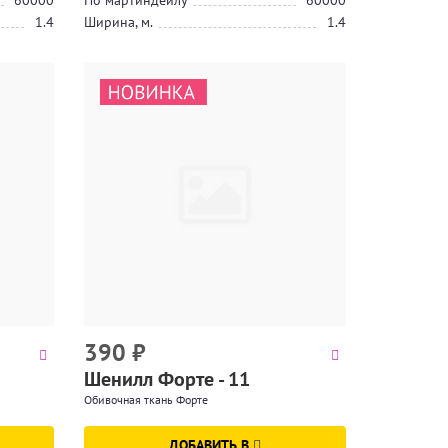
60000
По мартиндейлу
60000
1.4
Ширина, м.
1.4
390
₽
Шенилл Форте - 11
Обивочная ткань Форте
ДОБАВИТЬ В