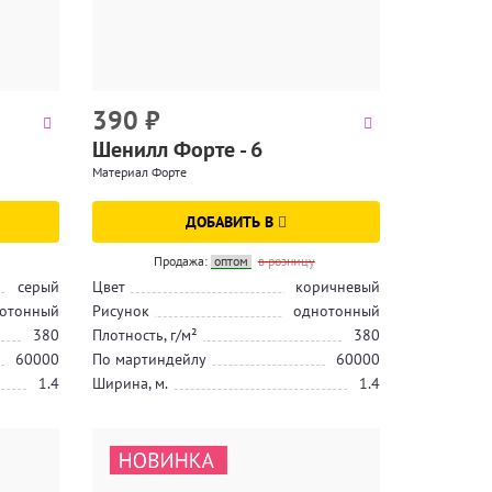
390
₽
Шенилл Форте - 6
Материал Форте
ДОБАВИТЬ В
Продажа:
оптом
в розницу
серый
Цвет
коричневый
отонный
Рисунок
однотонный
380
Плотность, г/м²
380
60000
По мартиндейлу
60000
1.4
Ширина, м.
1.4