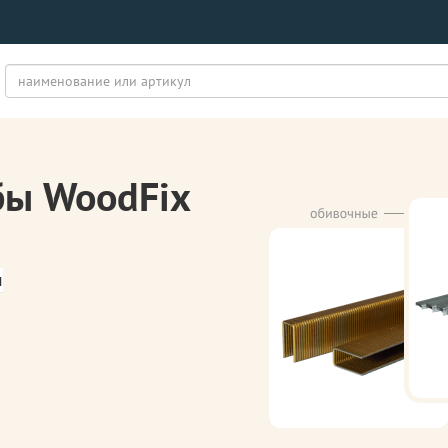
бы WoodFix
м