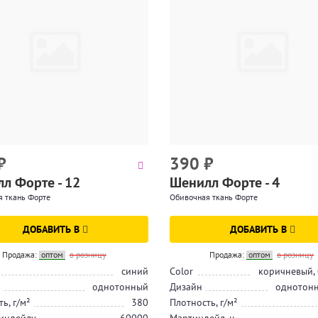
₽
390
₽
л Форте - 12
Шенилл Форте - 4
 ткань Форте
Обивочная ткань Форте
ДОБАВИТЬ В
ДОБАВИТЬ В
Продажа:
оптом
в розницу
Продажа:
оптом
в розницу
синий
Color
коричневый,
однотонный
Дизайн
однотонн
ь, г/м²
380
Плотность, г/м²