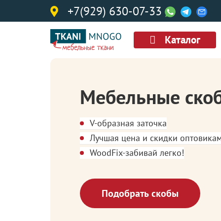
+7(929) 630-07-33
Каталог
Мебельные ско
V-образная заточка
Лучшая цена и скидки оптовика
WoodFix-забивай легко!
Подобрать скобы