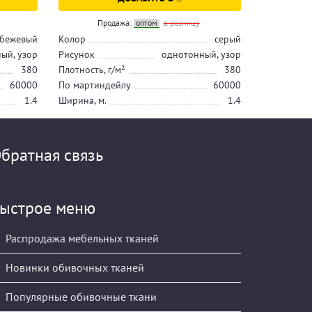
Продажа:
оптом
в розницу
 бежевый
Колор
серый
ый, узор
Рисунок
однотонный, узор
380
Плотность, г/м²
380
60000
По мартиндейлу
60000
1.4
Ширина, м.
1.4
братная связь
ыстрое меню
Распродажа мебельных тканей
Новинки обивочных тканей
Популярные обивочные ткани