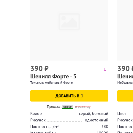
390
₽
390
Шенилл Форте - 5
Шенил
Текстиль мебельный Форте
Мебельная
ДОБАВИТЬ В
Продажа:
оптом
в розницу
Колор
серый, бежевый
Цвет
Рисунок
однотонный
Рисунок
Плотность, г/м²
380
Плотност