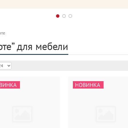
рте
те” для мебели