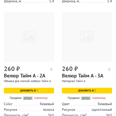
Ширина, м.
1.4
Ширина, м.
1.4
260
₽
260
₽
Велюр Тайм А - 2А
Велюр Тайм А - 3А
Обивка для мягкой мебели Тайм А
Материал Тайм А
ДОБАВИТЬ В
ДОБАВИТЬ В
Продажа:
оптом
в розницу
Продажа:
оптом
в розницу
Color
бежевый
Цвет
бежевый
Рисунок
полоса
Рисунок
однотонный
Плотность, г/м²
365
Плотность, г/м²
365