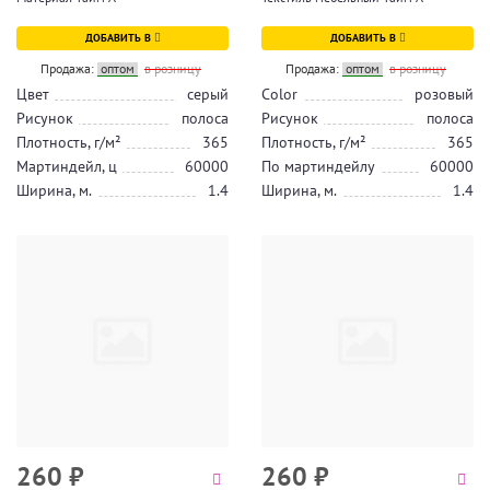
ДОБАВИТЬ В
ДОБАВИТЬ В
Продажа:
оптом
в розницу
Продажа:
оптом
в розницу
Цвет
серый
Color
розовый
Рисунок
полоса
Рисунок
полоса
Плотность, г/м²
365
Плотность, г/м²
365
Мартиндейл, ц
60000
По мартиндейлу
60000
Ширина, м.
1.4
Ширина, м.
1.4
260
₽
260
₽