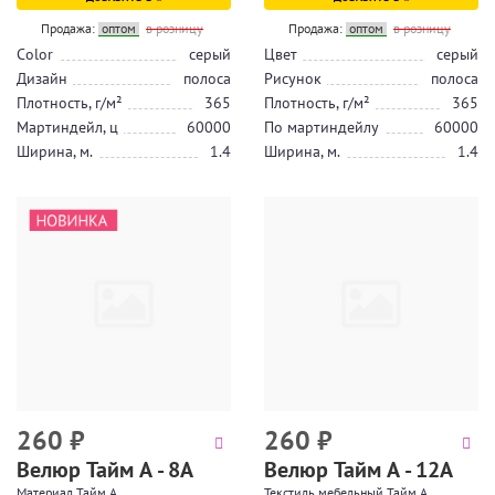
Продажа:
оптом
в розницу
Продажа:
оптом
в розницу
Color
серый
Цвет
серый
Дизайн
полоса
Рисунок
полоса
Плотность, г/м²
365
Плотность, г/м²
365
Мартиндейл, ц
60000
По мартиндейлу
60000
Ширина, м.
1.4
Ширина, м.
1.4
260
₽
260
₽
Велюр Тайм А - 8А
Велюр Тайм А - 12А
Материал Тайм А
Текстиль мебельный Тайм А