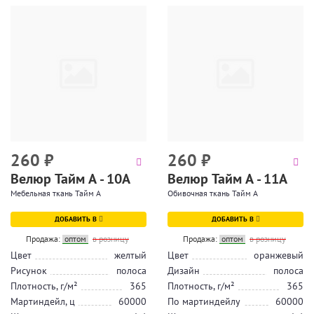
260
₽
260
₽
Велюр Тайм А - 10А
Велюр Тайм А - 11А
Мебельная ткань Тайм А
Обивочная ткань Тайм А
ДОБАВИТЬ В
ДОБАВИТЬ В
Продажа:
оптом
в розницу
Продажа:
оптом
в розницу
Цвет
желтый
Цвет
оранжевый
Рисунок
полоса
Дизайн
полоса
Плотность, г/м²
365
Плотность, г/м²
365
Мартиндейл, ц
60000
По мартиндейлу
60000