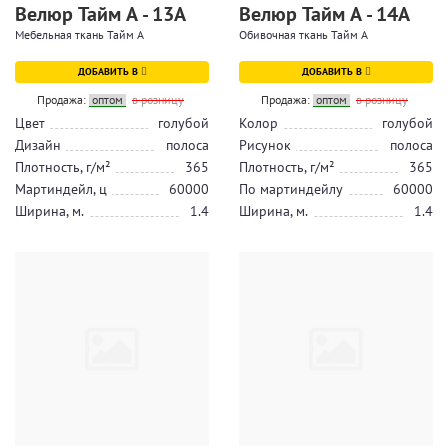
Велюр Тайм А - 13А
Велюр Тайм А - 14А
Мебельная ткань Тайм А
Обивочная ткань Тайм А
ДОБАВИТЬ В
ДОБАВИТЬ В
Продажа:
оптом
в розницу
Продажа:
оптом
в розницу
Цвет
голубой
Колор
голубой
Дизайн
полоса
Рисунок
полоса
Плотность, г/м²
365
Плотность, г/м²
365
Мартиндейл, ц
60000
По мартиндейлу
60000
Ширина, м.
1.4
Ширина, м.
1.4