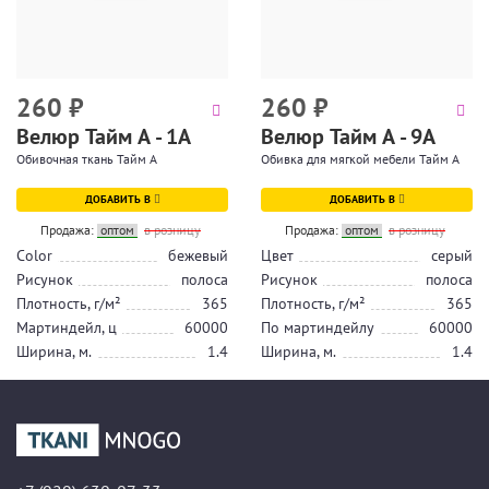
260
₽
260
₽
Велюр Тайм А - 1А
Велюр Тайм А - 9А
Обивочная ткань Тайм А
Обивка для мягкой мебели Тайм А
ДОБАВИТЬ В
ДОБАВИТЬ В
Продажа:
оптом
в розницу
Продажа:
оптом
в розницу
Color
бежевый
Цвет
серый
Рисунок
полоса
Рисунок
полоса
Плотность, г/м²
365
Плотность, г/м²
365
Мартиндейл, ц
60000
По мартиндейлу
60000
Ширина, м.
1.4
Ширина, м.
1.4