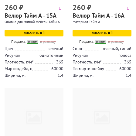
260
₽
260
₽
Велюр Тайм А - 15А
Велюр Тайм А - 16А
Обивка для мягкой мебели Тайм А
Материал Тайм А
ДОБАВИТЬ В
ДОБАВИТЬ В
Продажа:
оптом
в розницу
Продажа:
оптом
в розницу
Цвет
зеленый
Color
зеленый, синий
Рисунок
однотонный
Рисунок
полоса
Плотность, г/м²
365
Плотность, г/м²
365
Мартиндейл, ц
60000
По мартиндейлу
60000
Ширина, м.
1.4
Ширина, м.
1.4