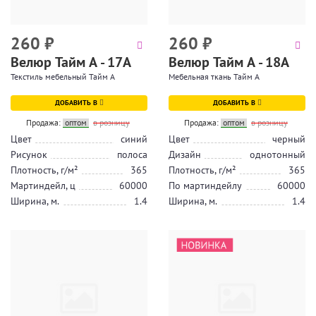
260
₽
260
₽
Велюр Тайм А - 17А
Велюр Тайм А - 18А
Текстиль мебельный Тайм А
Мебельная ткань Тайм А
ДОБАВИТЬ В
ДОБАВИТЬ В
Продажа:
оптом
в розницу
Продажа:
оптом
в розницу
Цвет
синий
Цвет
черный
Рисунок
полоса
Дизайн
однотонный
Плотность, г/м²
365
Плотность, г/м²
365
Мартиндейл, ц
60000
По мартиндейлу
60000
Ширина, м.
1.4
Ширина, м.
1.4