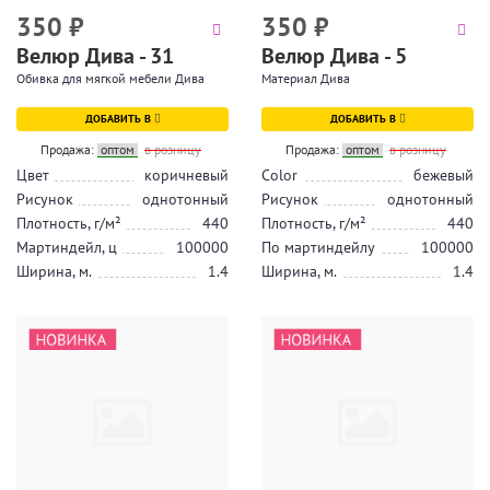
350
₽
350
₽
Велюр Дива - 31
Велюр Дива - 5
Обивка для мягкой мебели Дива
Материал Дива
ДОБАВИТЬ В
ДОБАВИТЬ В
Продажа:
оптом
в розницу
Продажа:
оптом
в розницу
Цвет
коричневый
Color
бежевый
Рисунок
однотонный
Рисунок
однотонный
Плотность, г/м²
440
Плотность, г/м²
440
Мартиндейл, ц
100000
По мартиндейлу
100000
Ширина, м.
1.4
Ширина, м.
1.4