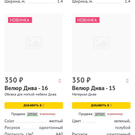
Ширина, м.
1.4
Ширина, м.
1.4
350
₽
350
₽
Велюр Дива - 16
Велюр Дива - 15
Обивка для мягкой мебели Дива
Материал Дива
ДОБАВИТЬ В
ДОБАВИТЬ В
Продажа:
оптом
в розницу
Продажа:
оптом
в розницу
Color
желтый
Цвет
зеленый,
Рисунок
однотонный
голубой
Плотность, г/м²
440
Рисунок
однотонный