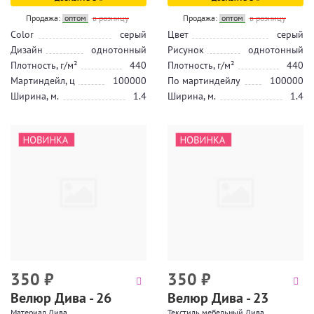
Продажа:
оптом
в розницу
Продажа:
оптом
в розницу
Color
серый
Цвет
серый
Дизайн
однотонный
Рисунок
однотонный
Плотность, г/м²
440
Плотность, г/м²
440
Мартиндейл, ц
100000
По мартиндейлу
100000
Ширина, м.
1.4
Ширина, м.
1.4
350
₽
350
₽
Велюр Дива - 26
Велюр Дива - 23
Материал Дива
Текстиль мебельный Дива