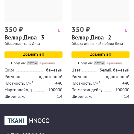
350
₽
350
₽
Велюр Дива - 3
Велюр Дива - 2
Обивочная ткань Дива
Обивка для мягкой мебели Дива
ДОБАВИТЬ В
ДОБАВИТЬ В
Продажа:
оптом
в розницу
Продажа:
оптом
в розницу
Color
бежевый
Цвет
белый, бежевый
Рисунок
однотонный
Рисунок
однотонный
Плотность, г/м²
440
Плотность, г/м²
440
Мартиндейл, ц
100000
По мартиндейлу
100000
Ширина, м.
1.4
Ширина, м.
1.4