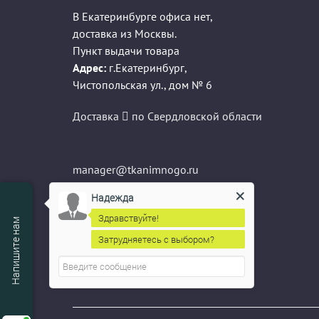
В Екатеринбурге офиса нет,
доставка из Москвы.
Пункт выдачи товара
Адрес:
г.Екатеринбург
,
Чистопольская ул., дом № 6
Доставка
по Свердловской области
manager@tkanimnogo.ru
info@tkanimnogo.ru
Надежда
sale@tkanimnogo.ru
Здравствуйте!
Напишите нам
Затрудняетесь с выбором?
Надежда
печатает...