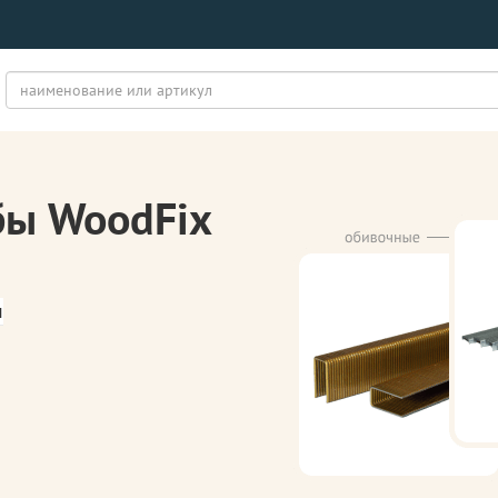
бы WoodFix
м