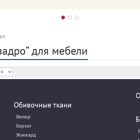
ро
вадро” для мебели
О
Обивочные ткани
Велюр
Б
Бархат
Жаккард