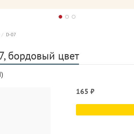
D-07
7, бордовый цвет
)
165
₽