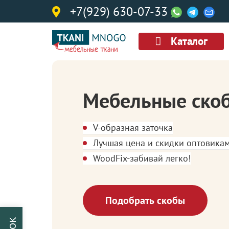
+7(929) 630-07-33
Каталог
Мебельные ско
V-образная заточка
Лучшая цена и скидки оптовика
WoodFix-забивай легко!
Подобрать скобы