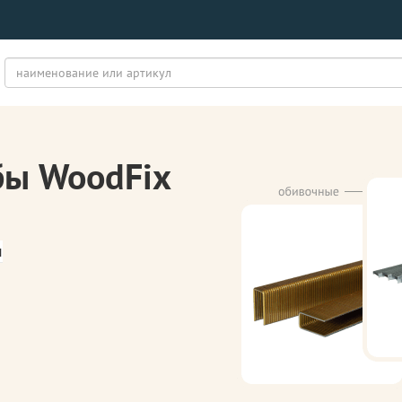
бы WoodFix
м