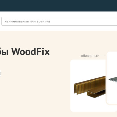
бы WoodFix
м