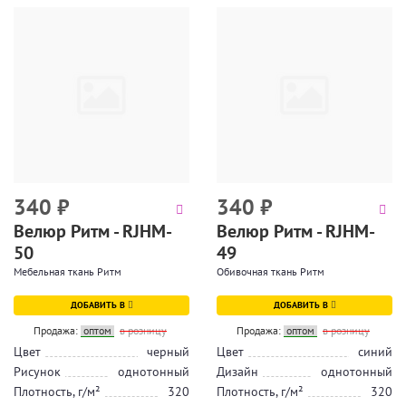
340
₽
340
₽
Велюр Ритм - RJHM-
Велюр Ритм - RJHM-
50
49
Мебельная ткань Ритм
Обивочная ткань Ритм
ДОБАВИТЬ В
ДОБАВИТЬ В
Продажа:
оптом
в розницу
Продажа:
оптом
в розницу
Цвет
черный
Цвет
синий
Рисунок
однотонный
Дизайн
однотонный
Плотность, г/м²
320
Плотность, г/м²
320