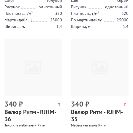
Color
голубой
Цвет
серый
Рисунок
однотонный
Рисунок
однотонный
Плотность, г/м²
320
Плотность, г/м²
320
Мартиндейл, ц
25000
По мартиндейлу
25000
Ширина, м.
1.4
Ширина, м.
1.4
340
₽
340
₽
Велюр Ритм - RJHM-
Велюр Ритм - RJHM-
36
35
Текстиль мебельный Ритм
Мебельная ткань Ритм