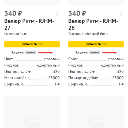
340
₽
340
₽
Велюр Ритм - RJHM-
Велюр Ритм - RJHM-
27
26
Материал Ритм
Текстиль мебельный Ритм
ДОБАВИТЬ В
ДОБАВИТЬ В
Продажа:
оптом
в розницу
Продажа:
оптом
в розницу
Цвет
розовый
Color
розовый
Рисунок
однотонный
Рисунок
однотонный
Плотность, г/м²
320
Плотность, г/м²
320
Мартиндейл, ц
25000
По мартиндейлу
25000
Ширина, м.
1.4
Ширина, м.
1.4