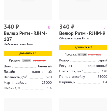
340
₽
340
₽
Велюр Ритм - RJHM-
Велюр Ритм - RJHM-9
107
Обивочная ткань Ритм
Мебельная ткань Ритм
ДОБАВИТЬ В
ДОБАВИТЬ В
Продажа:
оптом
в розницу
Колор
серый
Продажа:
оптом
в розницу
Рисунок
однотонный
Цвет
бежевый
Плотность, г/м²
320
Дизайн
однотонный
По мартиндейлу
25000
Плотность, г/м²
320
Ширина, м.
1.4
Мартиндейл, ц
25000
Ширина, м.
1.4