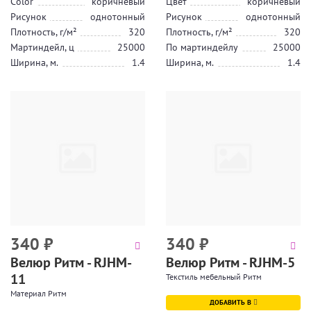
Color
коричневый
Цвет
коричневый
Рисунок
однотонный
Рисунок
однотонный
Плотность, г/м²
320
Плотность, г/м²
320
Мартиндейл, ц
25000
По мартиндейлу
25000
Ширина, м.
1.4
Ширина, м.
1.4
340
₽
340
₽
Велюр Ритм - RJHM-
Велюр Ритм - RJHM-5
11
Текстиль мебельный Ритм
Материал Ритм
ДОБАВИТЬ В