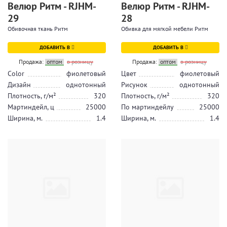
Велюр Ритм - RJHM-
Велюр Ритм - RJHM-
29
28
Обивочная ткань Ритм
Обивка для мягкой мебели Ритм
ДОБАВИТЬ В
ДОБАВИТЬ В
Продажа:
оптом
в розницу
Продажа:
оптом
в розницу
Color
фиолетовый
Цвет
фиолетовый
Дизайн
однотонный
Рисунок
однотонный
Плотность, г/м²
320
Плотность, г/м²
320
Мартиндейл, ц
25000
По мартиндейлу
25000
Ширина, м.
1.4
Ширина, м.
1.4