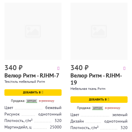
340
₽
340
₽
Велюр Ритм - RJHM-7
Велюр Ритм - RJHM-
19
Текстиль мебельный Ритм
Мебельная ткань Ритм
ДОБАВИТЬ В
ДОБАВИТЬ В
Продажа:
оптом
в розницу
Цвет
бежевый
Продажа:
оптом
в розницу
Рисунок
однотонный
Цвет
зеленый
Плотность, г/м²
320
Дизайн
однотонный
Мартиндейл, ц
25000
Плотность, г/м²
320