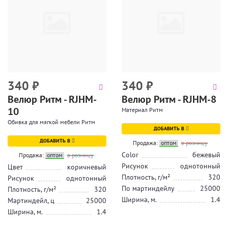
340
₽
340
₽
Велюр Ритм - RJHM-
Велюр Ритм - RJHM-8
10
Материал Ритм
Обивка для мягкой мебели Ритм
ДОБАВИТЬ В
ДОБАВИТЬ В
Продажа:
оптом
в розницу
Color
бежевый
Продажа:
оптом
в розницу
Рисунок
однотонный
Цвет
коричневый
Плотность, г/м²
320
Рисунок
однотонный
По мартиндейлу
25000
Плотность, г/м²
320
Ширина, м.
1.4
Мартиндейл, ц
25000
Ширина, м.
1.4