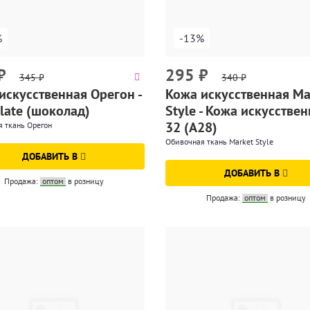
%
-13%
₽
295
₽
345
₽
340
₽
искусственная Орегон -
Кожа искусственная Ma
late (шоколад)
Style - Кожа искусстве
32 (A28)
 ткань Орегон
Обивочная ткань Market Style
ДОБАВИТЬ В
ДОБАВИТЬ В
Продажа:
оптом
в розницу
Продажа:
оптом
в розницу