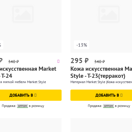
%
-13%
₽
295
₽
340
₽
340
₽
искусственная Market
Кожа искусственная Ma
- T-24
Style - T-23(терракот)
я мягкой мебели Market Style
Материал Market Style (Кожа искусствен
ДОБАВИТЬ В
ДОБАВИТЬ В
Продажа:
оптом
в розницу
Продажа:
оптом
в розницу