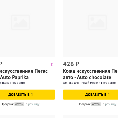
₽
426
₽
искусственная Пегас
Кожа искусственная Пе
 Auto Paprika
авто - Auto chocolate
 ткань Пегас авто
Обивка для мягкой мебели Пегас авто
ДОБАВИТЬ В
ДОБАВИТЬ В
Продажа:
оптом
в розницу
Продажа:
оптом
в розницу