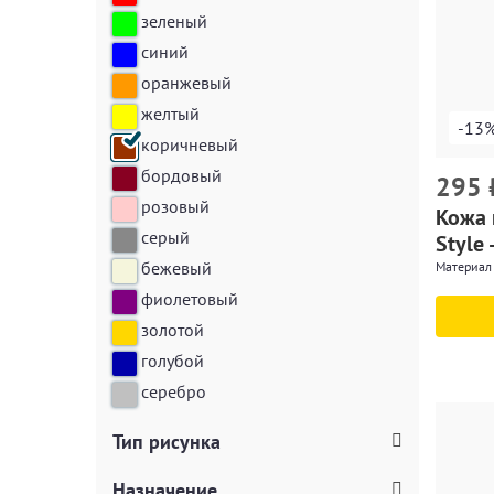
зеленый
синий
оранжевый
желтый
-13
коричневый
бордовый
295
розовый
Кожа 
серый
Style 
бежевый
Материал 
фиолетовый
золотой
голубой
серебро
Тип рисунка
Назначение