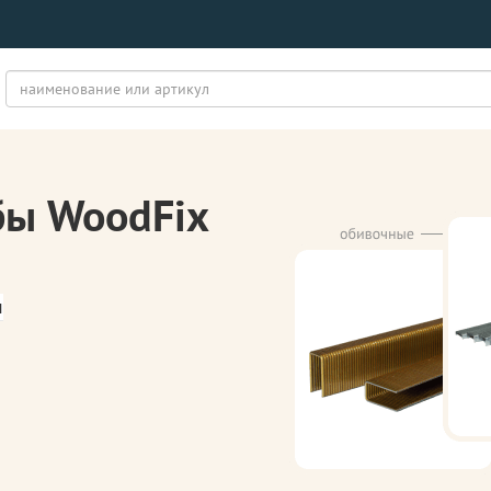
бы WoodFix
м