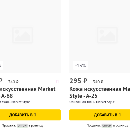
%
-13%
₽
295
₽
340
₽
340
₽
искусственная Market
Кожа искусственная Ma
- A-68
Style - A-25
 ткань Market Style
Обивочная ткань Market Style
ДОБАВИТЬ В
ДОБАВИТЬ В
Продажа:
оптом
в розницу
Продажа:
оптом
в розницу