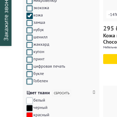
Закажите звонок
микровелюр
экокожа
-14
кожа
замша
295
нубук
Кожа 
шенилл
Choco
жаккард
Мебельная
купон
принт
цифровая печать
букле
Гобелен
Цвет ткани
СБРОСИТЬ
белый
черный
красный