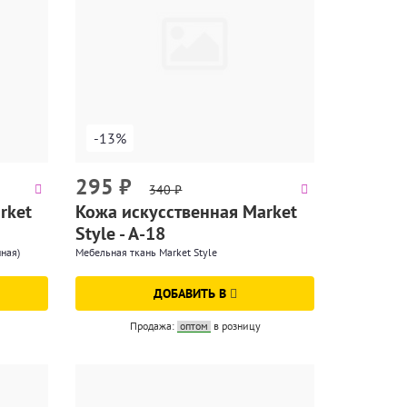
-13%
295
₽
340
₽
rket
Кожа искусственная Market
Style - А-18
ная)
Мебельная ткань Market Style
ДОБАВИТЬ В
Продажа:
оптом
в розницу