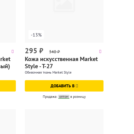
-13%
295
₽
340
₽
rket
Кожа искусственная Market
вый)
Style - T-27
Обивочная ткань Market Style
ДОБАВИТЬ В
Продажа:
оптом
в розницу