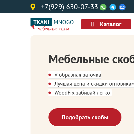
+7(929) 630-07-33
Каталог
Мебельные ско
V-образная заточка
Лучшая цена и скидки оптовика
WoodFix-забивай легко!
Подобрать скобы