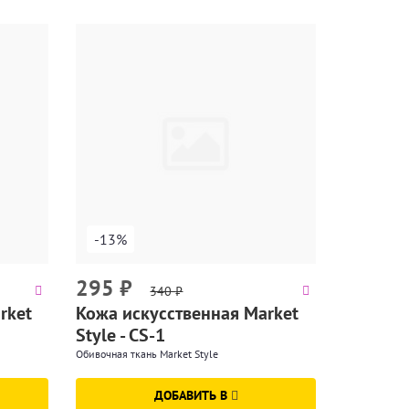
-13%
295
₽
340
₽
rket
Кожа искусственная Market
Style - CS-1
Обивочная ткань Market Style
ДОБАВИТЬ В