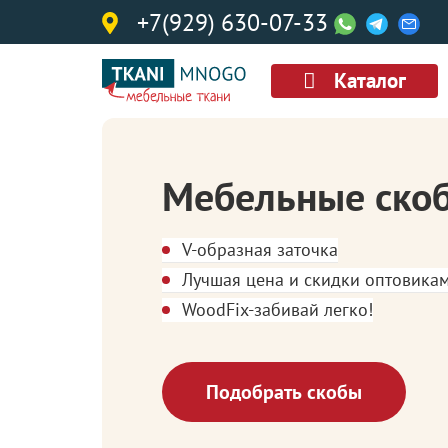
+7(929) 630-07-33
Каталог
Мебельные ско
V-образная заточка
Лучшая цена и скидки оптовика
WoodFix-забивай легко!
Подобрать скобы