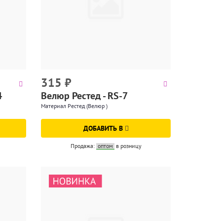
315
₽
4
Велюр Рестед - RS-7
Материал Рестед (Велюр )
ДОБАВИТЬ В
Продажа:
оптом
в розницу