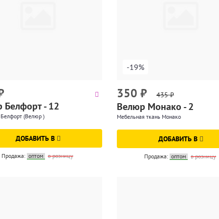
-19%
₽
350
₽
435
₽
 Белфорт - 12
Велюр Монако - 2
Белфорт (Велюр )
Мебельная ткань Монако
ДОБАВИТЬ В
ДОБАВИТЬ В
Продажа:
оптом
в розницу
Продажа:
оптом
в розницу