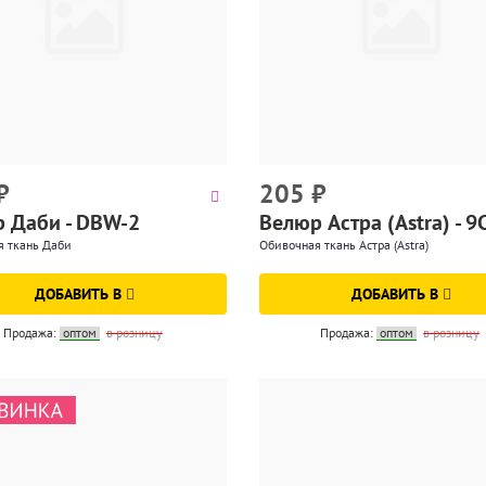
₽
205
₽
 Даби - DBW-2
Велюр Астра (Astra) - 
я ткань Даби
Обивочная ткань Астра (Astra)
ДОБАВИТЬ В
ДОБАВИТЬ В
Продажа:
оптом
в розницу
Продажа:
оптом
в розницу