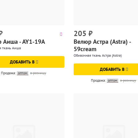
₽
205
₽
 Аиша - AY1-19A
Велюр Астра (Astra) -
59cream
я ткань Аиша
Обивочная ткань Астра (Astra)
ДОБАВИТЬ В
ДОБАВИТЬ В
Продажа:
оптом
в розницу
Продажа:
оптом
в розницу