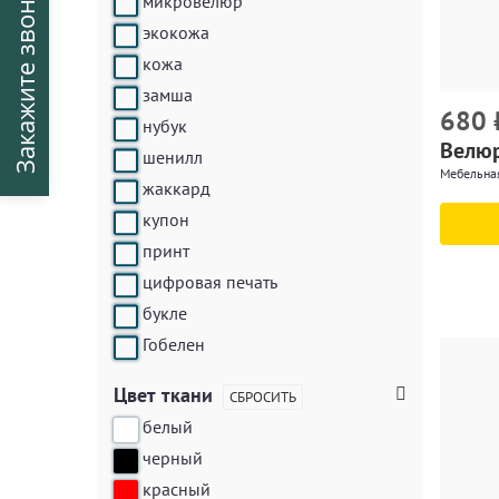
Закажите звонок
микровелюр
экокожа
кожа
замша
680
нубук
Велюр
шенилл
Мебельна
жаккард
купон
принт
цифровая печать
букле
Гобелен
Цвет ткани
СБРОСИТЬ
белый
черный
красный