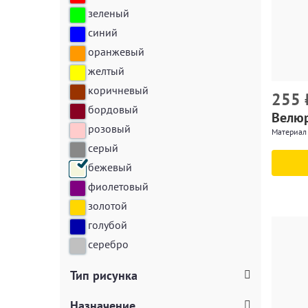
зеленый
синий
оранжевый
желтый
коричневый
255
бордовый
Велюр
розовый
Материал 
серый
бежевый
фиолетовый
золотой
голубой
серебро
Тип рисунка
Назначение