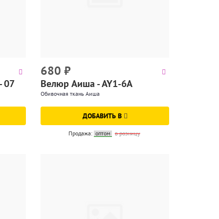
680
₽
- 07
Велюр Аиша - AY1-6A
Обивочная ткань Аиша
ДОБАВИТЬ В
Продажа:
оптом
в розницу