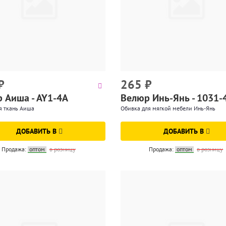
₽
265
₽
 Аиша - AY1-4A
Велюр Инь-Янь - 1031-
я ткань Аиша
Обивка для мягкой мебели Инь-Янь
ДОБАВИТЬ В
ДОБАВИТЬ В
Продажа:
оптом
в розницу
Продажа:
оптом
в розницу