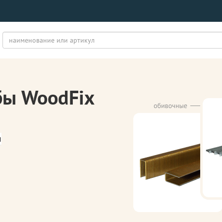
бы WoodFix
м