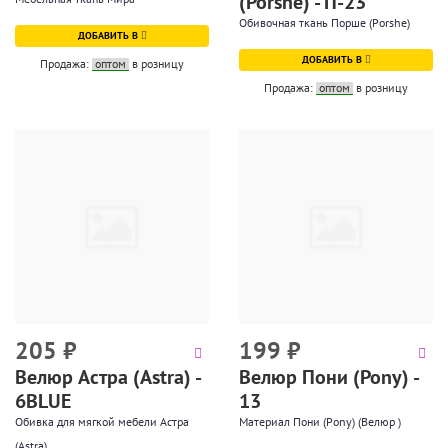
(Porshe) - П-23
Обивочная ткань Порше (Porshe)
ДОБАВИТЬ В
ДОБАВИТЬ В
Продажа:
оптом
в розницу
Продажа:
оптом
в розницу
205
₽
199
₽
Велюр Астра (Astra) -
Велюр Пони (Pony) -
6BLUE
13
Обивка для мягкой мебели Астра
Материал Пони (Pony) (Велюр )
(Astra)