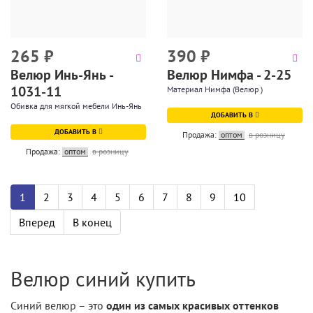
265
₽
390
₽
Велюр Инь-Янь -
Велюр Нимфа - 2-25
1031-11
Материал Нимфа (Велюр )
Обивка для мягкой мебели Инь-Янь
ДОБАВИТЬ В
ДОБАВИТЬ В
Продажа:
оптом
в розницу
Продажа:
оптом
в розницу
1
2
3
4
5
6
7
8
9
10
Вперед
В конец
Велюр синий купить
Синий велюр – это
один из самых красивых оттенков