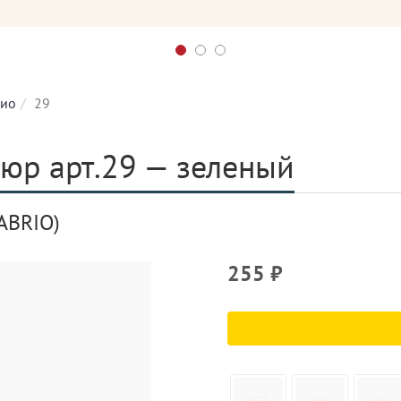
ио
29
юр арт.29 — зеленый
ABRIO)
255
₽