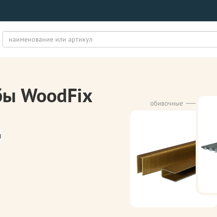
бы WoodFix
м