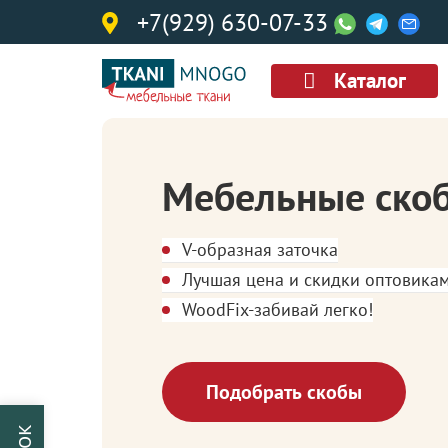
+7(929) 630-07-33
Каталог
Мебельные ско
V-образная заточка
Лучшая цена и скидки оптовика
WoodFix-забивай легко!
Подобрать скобы