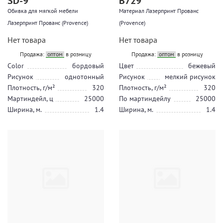
SD-9
В729
Обивка для мягкой мебели
Материал Лазерпринт Прованс
Лазерпринт Прованс (Provence)
(Provence)
Нет товара
Нет товара
Продажа:
оптом
в розницу
Продажа:
оптом
в розницу
Color
бордовый
Цвет
бежевый
Рисунок
однотонный
Рисунок
мелкий рисунок
Плотность, г/м²
320
Плотность, г/м²
320
Мартиндейл, ц
25000
По мартиндейлу
25000
Ширина, м.
1.4
Ширина, м.
1.4