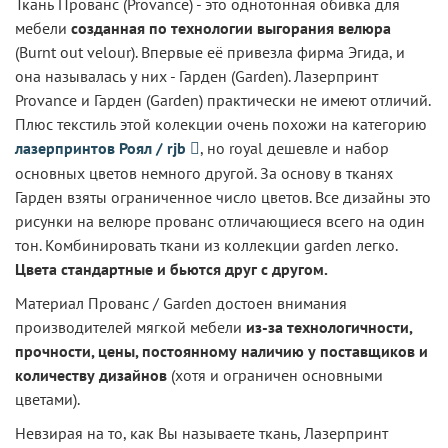
Ткань Прованс (Provance) - это однотонная обивка для
мебели
созданная по технологии выгорания велюра
(Burnt out velour). Впервые её привезла фирма Эгида, и
она называлась у них - Гарден (Garden). Лазерпринт
Provance и Гарден (Garden) практически не имеют отличий.
Плюс текстиль этой колекции очень похожи на категорию
лазерпринтов Роял / rjb
, но royal дешевле и набор
основных цветов немного другой. За основу в тканях
Гарден взяты ограниченное число цветов. Все дизайны это
рисунки на велюре прованс отличающиеся всего на один
тон. Комбинировать ткани из коллекции garden легко.
Цвета стандартные и бьются друг с другом.
Материал Прованс / Garden достоен внимания
производителей мягкой мебели
из-за технологичности,
прочности, цены, постоянному наличию у поставщиков и
количеству дизайнов
(хотя и ограничен основными
цветами).
Невзирая на то, как Вы называете ткань, Лазерпринт