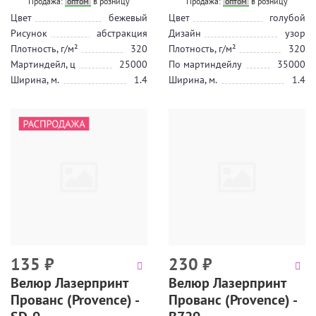
Продажа:
оптом
в розницу
Продажа:
оптом
в розницу
Цвет
бежевый
Цвет
голубой
Рисунок
абстракция
Дизайн
узор
Плотность, г/м²
320
Плотность, г/м²
320
Мартиндейл, ц
25000
По мартиндейлу
35000
Ширина, м.
1.4
Ширина, м.
1.4
135
₽
230
₽
Велюр Лазерпринт
Велюр Лазерпринт
Прованс (Provence) -
Прованс (Provence) -