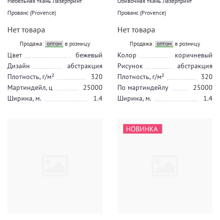
Мебельная ткань Лазерпринт
Обивочная ткань Лазерпринт
Прованс (Provence)
Прованс (Provence)
Нет товара
Нет товара
Продажа:
оптом
в розницу
Продажа:
оптом
в розницу
Цвет
бежевый
Колор
коричневый
Дизайн
абстракция
Рисунок
абстракция
Плотность, г/м²
320
Плотность, г/м²
320
Мартиндейл, ц
25000
По мартиндейлу
25000
Ширина, м.
1.4
Ширина, м.
1.4