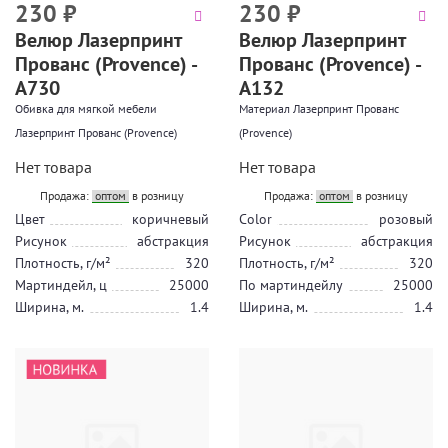
230
₽
230
₽
Велюр Лазерпринт
Велюр Лазерпринт
Прованс (Provence) -
Прованс (Provence) -
А730
А132
Обивка для мягкой мебели
Материал Лазерпринт Прованс
Лазерпринт Прованс (Provence)
(Provence)
Нет товара
Нет товара
Продажа:
оптом
в розницу
Продажа:
оптом
в розницу
Цвет
коричневый
Color
розовый
Рисунок
абстракция
Рисунок
абстракция
Плотность, г/м²
320
Плотность, г/м²
320
Мартиндейл, ц
25000
По мартиндейлу
25000
Ширина, м.
1.4
Ширина, м.
1.4