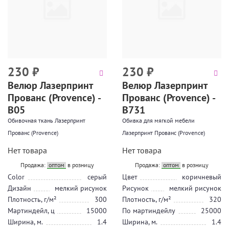
230
₽
230
₽
Велюр Лазерпринт
Велюр Лазерпринт
Прованс (Provence) -
Прованс (Provence) -
В05
В731
Обивочная ткань Лазерпринт
Обивка для мягкой мебели
Прованс (Provence)
Лазерпринт Прованс (Provence)
Нет товара
Нет товара
Продажа:
оптом
в розницу
Продажа:
оптом
в розницу
Color
серый
Цвет
коричневый
Дизайн
мелкий рисунок
Рисунок
мелкий рисунок
Плотность, г/м²
300
Плотность, г/м²
320
Мартиндейл, ц
15000
По мартиндейлу
25000
Ширина, м.
1.4
Ширина, м.
1.4