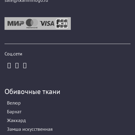
sale@tkanimnogo.ru
Соц.сети
Обивочные ткани
Велюр
Бархат
Жаккард
Замша искусственная