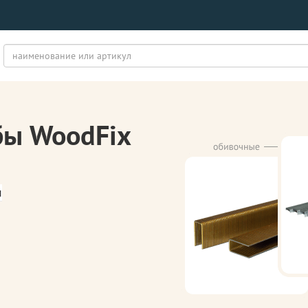
бы WoodFix
м