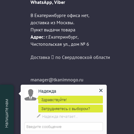
WhatsApp, Viber
В Екатеринбурге офиса нет,
доставка из Москвы.
Пункт выдачи товара
Адрес:
г.Екатеринбург
,
Чистопольская ул., дом № 6
Доставка
по Свердловской области
manager@tkanimnogo.ru
info@tkanimnogo.ru
Надежда
sale@tkanimnogo.ru
Здравствуйте!
Напишите нам
Затрудняетесь с выбором?
Надежда
печатает...