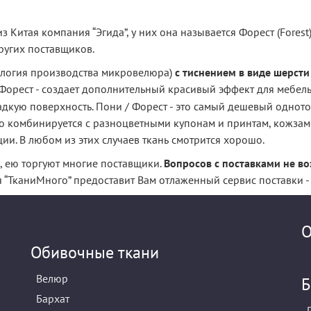
 Китая компания “Эгида”, у них она называется Форест (Forest). 
ругих поставщиков.
ология производства микровелюра)
с тиснением в виде шерст
/Форест - создает дополнительный красивый эффект для мебел
ладкую поверхность. Пони / Форест - это самый дешевый однот
о комбинируется с разноцветными купонам и принтам, кожзам
и. В любом из этих случаев ткань смотрится хорошо.
, ею торгуют многие поставщики.
Вопросов с поставками не во
“ТканиМного” предоставит Вам отлаженный сервис поставки - эт
О
Обивочные ткани
Велюр
Б
Бархат