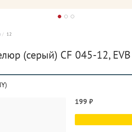
и
12
люр (серый) CF 045-12, EVB 
Y)
199
₽