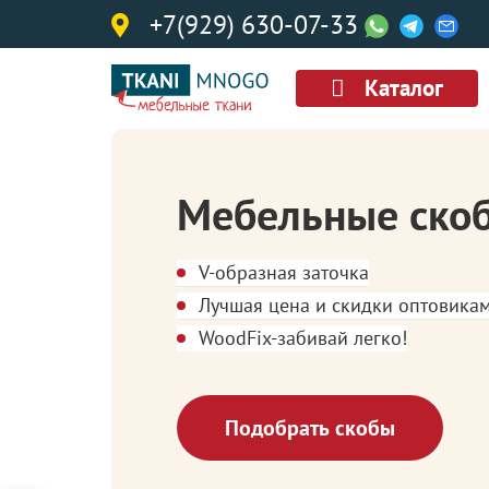
+7(929) 630-07-33
Каталог
Мебельные ско
V-образная заточка
Лучшая цена и скидки оптовика
WoodFix-забивай легко!
Подобрать скобы