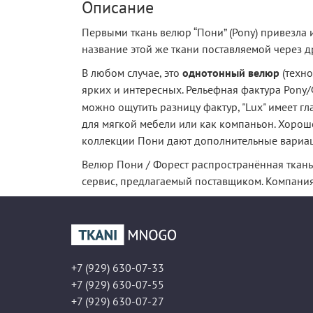
Описание
Первыми ткань велюр “Пони” (Pony) привезла из
название этой же ткани поставляемой через д
В любом случае, это
однотонный велюр
(техн
ярких и интересных. Рельефная фактура Pony
можно ощутить разницу фактур, "Lux" имеет г
для мягкой мебели или как компаньон. Хорош
коллекции Пони дают дополнительные вариаци
Велюр Пони / Форест распространённая ткань
сервис, предлагаемый поставщиком. Компания 
+7 (929) 630-07-33
+7 (929) 630-07-55
+7 (929) 630-07-27