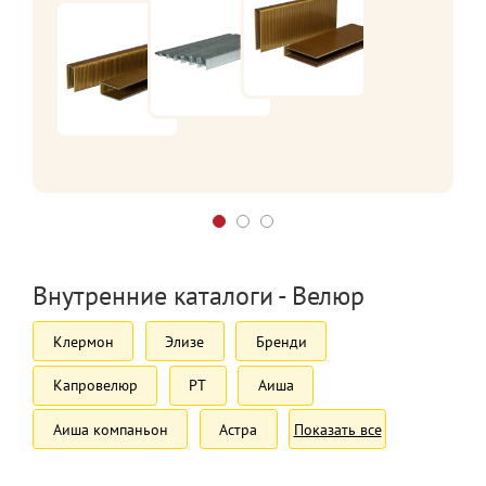
Внутренние каталоги - Велюр
Клермон
Элизе
Бренди
Капровелюр
РТ
Аиша
Аиша компаньон
Астра
Показать все